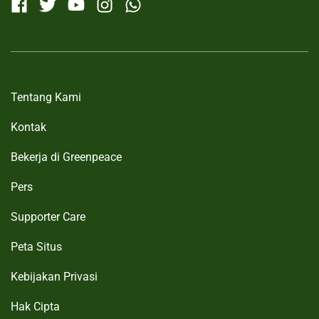
English
•
Français
Aotearoa
Argentina
Australia
Tentang Kami
Austria
Kontak
Belgium
B
Français
•
Nederlands
Bekerja di Greenpeace
Brazil
Pers
Bulgaria
Supporter Care
Canada
C
Peta Situs
English
•
Français
Chile
Kebijakan Privasi
Colombia
Hak Cipta