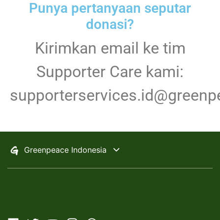
Punya pertanyaan seputar
donasi?
Kirimkan email ke tim
Supporter Care kami:
supporterservices.id@greenp
Selected:
Change Country
Greenpeace Indonesia
Greenpeace International
Africa
A