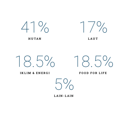
41
%
17
%
HUTAN
LAUT
18.5
%
18.5
%
IKLIM & ENERGI
FOOD FOR LIFE
5
%
LAIN-LAIN