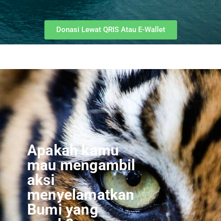
Donasi Lewat QRIS Atau E-Wallet
Apakah kamu
mau mengambil
aksi
menyelamatkan
Bumi yang