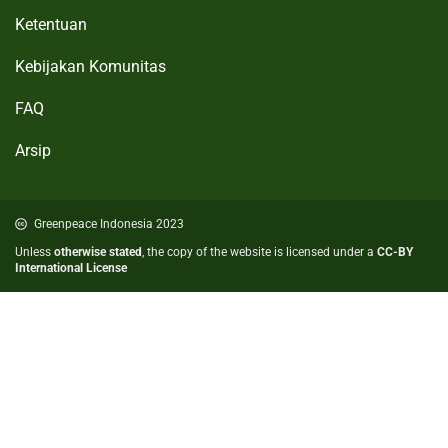
Croatia
Ketentuan
Czech Republic
Kebijakan Komunitas
Denmark
D
FAQ
East Asia
E
中文简体
•
繁體
•
正體
•
한국어
•
English
Arsip
European Union
Finland
F
Greenpeace Indonesia 2023
Unless
otherwise stated
, the copy of the website is licensed under a
CC-BY
France
International License
Germany
G
Greece
Hungary
H
India
I
English
•
Hindi