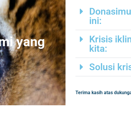
Donasimu
ini:
Krisis ik
mi yang
kita:
Solusi kris
Terima kasih atas dukung