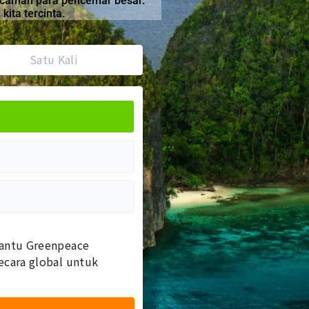
ancaman para pencemar besar.
ita tercinta.
Satu Kali
antu Greenpeace
cara global untuk