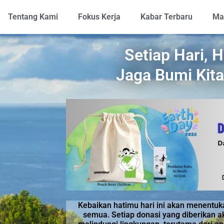
Tentang Kami
Fokus Kerja
Kabar Terbaru
Mar
Setiap Hari, 
Jaga Bumi Kit
Kebaikan hatimu hari ini akan menentu
semua. Setiap donasi yang diberikan