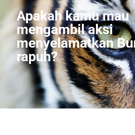
Apakah kamu mau
mengambil aksi
menyelamatkan Bu
rapuh?