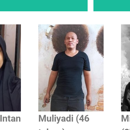
reenpeace akan memberikan tanda terima
Intan
Muliyadi (46
Mi