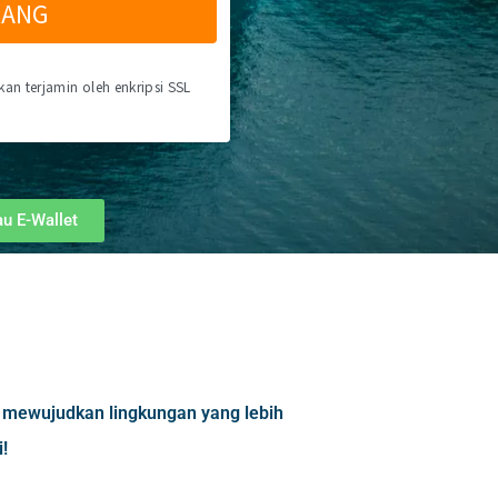
RANG
n terjamin oleh enkripsi SSL
u E-Wallet
 mewujudkan lingkungan yang lebih
!