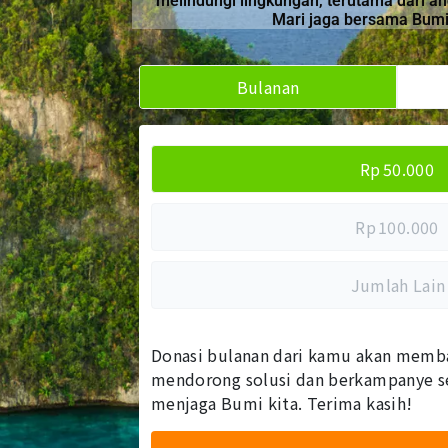
melindungi lingkungan, terutama dari 
Mari jaga bersama Bumi k
Bulanan
Rp
50.000
Rp
100.000
Jumlah Lain
Donasi bulanan dari kamu akan memb
mendorong solusi dan berkampanye se
menjaga Bumi kita. Terima kasih!