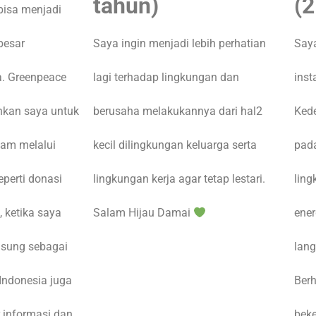
tahun)
(2
bisa menjadi
besar
Saya ingin menjadi lebih perhatian
Saya
a. Greenpeace
lagi terhadap lingkungan dan
inst
kan saya untuk
berusaha melakukannya dari hal2
Kede
lam melalui
kecil dilingkungan keluarga serta
pad
eperti donasi
lingkungan kerja agar tetap lestari.
ling
 ketika saya
Salam Hijau Damai
ener
gsung sebagai
lang
Indonesia juga
Berh
 informasi dan
beke