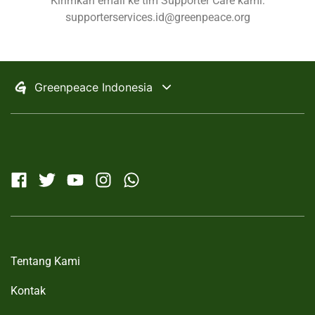
Kirimkan email ke tim Supporter Care kami:
supporterservices.id@greenpeace.org
Selected:
Change Country
Greenpeace Indonesia
Greenpeace International
Africa
A
English
•
Français
Aotearoa
Argentina
Tentang Kami
Australia
Kontak
Austria