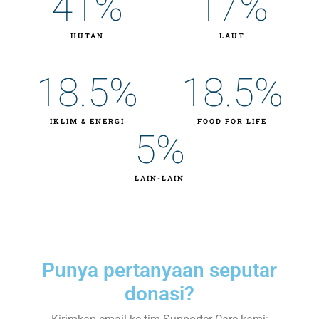
41
%
17
%
HUTAN
LAUT
18.5
%
18.5
%
IKLIM & ENERGI
FOOD FOR LIFE
5
%
LAIN-LAIN
Punya pertanyaan seputar
donasi?