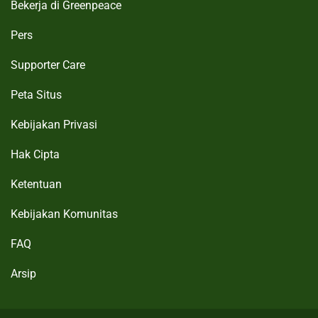
Belgium
B
Bekerja di Greenpeace
Français
•
Nederlands
Pers
Brazil
Supporter Care
Bulgaria
Peta Situs
Canada
C
English
•
Français
Kebijakan Privasi
Chile
Hak Cipta
Colombia
Ketentuan
Croatia
Kebijakan Komunitas
Czech Republic
FAQ
Denmark
D
Arsip
East Asia
E
中文简体
•
繁體
•
正體
•
한국어
•
English